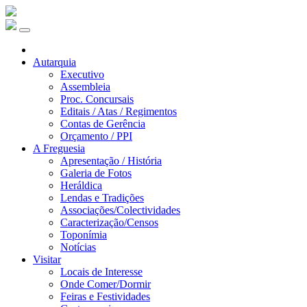
Autarquia
Executivo
Assembleia
Proc. Concursais
Editais / Atas / Regimentos
Contas de Gerência
Orçamento / PPI
A Freguesia
Apresentação / História
Galeria de Fotos
Heráldica
Lendas e Tradições
Associações/Colectividades
Caracterização/Censos
Toponímia
Notícias
Visitar
Locais de Interesse
Onde Comer/Dormir
Feiras e Festividades