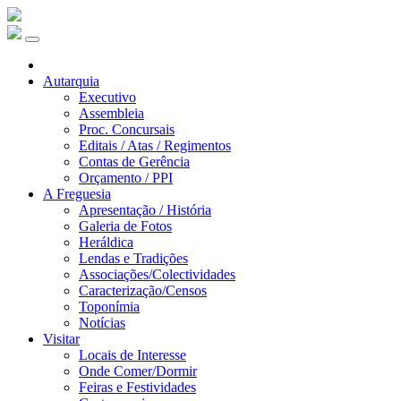
Autarquia
Executivo
Assembleia
Proc. Concursais
Editais / Atas / Regimentos
Contas de Gerência
Orçamento / PPI
A Freguesia
Apresentação / História
Galeria de Fotos
Heráldica
Lendas e Tradições
Associações/Colectividades
Caracterização/Censos
Toponímia
Notícias
Visitar
Locais de Interesse
Onde Comer/Dormir
Feiras e Festividades